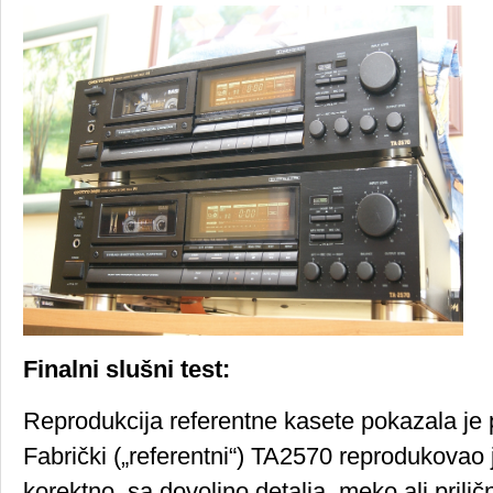
Finalni slušni test:
Reprodukcija referentne kasete pokazala je p
Fabrički („referentni“) TA2570 reprodukovao
korektno, sa dovoljno detalja, meko ali prili