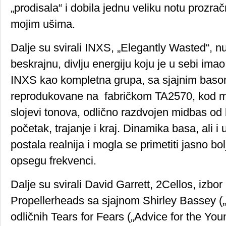
„prodisala“ i dobila jednu veliku notu prozračn
mojim ušima.
Dalje su svirali INXS, „Elegantly Wasted“, n
beskrajnu, divlju energiju koju je u sebi ima
INXS kao kompletna grupa, sa sjajnim baso
reprodukovane na fabričkom TA2570, kod mo
slojevi tonova, odlično razdvojen midbas od
početak, trajanje i kraj. Dinamika basa, ali i
postala realnija i mogla se primetiti jasno bo
opsegu frekvenci.
Dalje su svirali David Garrett, 2Cellos, izbo
Propellerheads sa sjajnom Shirley Bassey („
odličnih Tears for Fears („Advice for the Youn