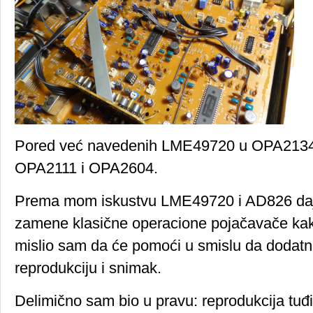
Pored već navedenih LME49720 u OPA2134
OPA2111 i OPA2604.
Prema mom iskustvu LME49720 i AD826 daju
zamene klasične operacione pojačavače kak
mislio sam da će pomoći u smislu da dodatn
reprodukciju i snimak.
Delimično sam bio u pravu: reprodukcija tuđi