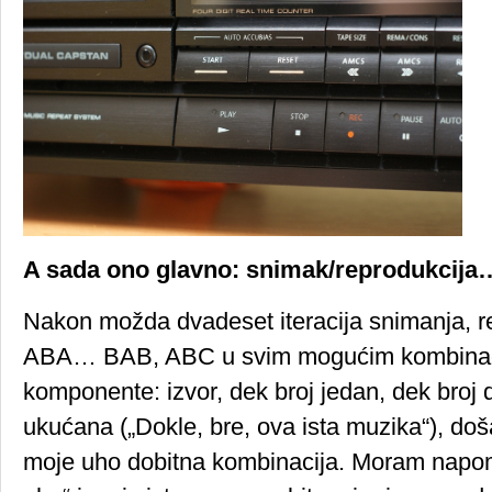
A sada ono glavno: snimak/reprodukcija
Nakon možda dvadeset iteracija snimanja, r
ABA… BAB, ABC u svim mogućim kombinaci
komponente: izvor, dek broj jedan, dek broj d
ukućana („Dokle, bre, ova ista muzika“), do
moje uho dobitna kombinacija. Moram napom