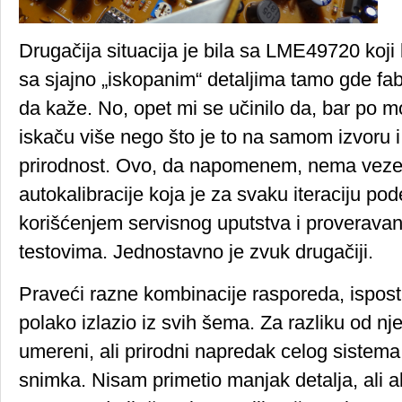
Drugačija situacija je bila sa LME49720 koji 
sa sjajno „iskopanim“ detaljima tamo gde fab
da kaže. No, opet mi se učinilo da, bar po m
iskaču više nego što je to na samom izvoru 
prirodnost. Ovo, da napomenem, nema vez
autokalibracije koja je za svaku iteraciju p
korišćenjem servisnog uputstva i proverava
testovima. Jednostavno je zvuk drugačiji.
Praveći razne kombinacije rasporeda, ispos
polako izlazio iz svih šema. Za razliku od 
umereni, ali prirodni napredak celog sistema
snimka. Nisam primetio manjak detalja, ali ak