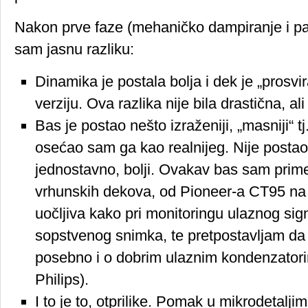
Nakon prve faze (mehaničko dampiranje i p
sam jasnu razliku:
Dinamika je postala bolja i dek je „prosvi
verziju. Ova razlika nije bila drastična, ali
Bas je postao nešto izraženiji, „masniji“ tj
osećao sam ga kao realnijeg. Nije posta
jednostavno, bolji. Ovakav bas sam prime
vrhunskih dekova, od Pioneer-a CT95 na 
uočljiva kako pri monitoringu ulaznog signa
sopstvenog snimka, te pretpostavljam da se 
posebno i o dobrim ulaznim kondenzator
Philips).
I to je to, otprilike. Pomak u mikrodetalj