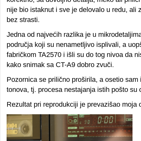
nije bio istaknut i sve je delovalo u redu, al
bez strasti.
Jedna od najvećih razlika je u mikrodetaljim
područja koji su nenametljivo isplivali, a uopš
fabričkom TA2570 i išli su do tog nivoa da
kako snimak sa CT-A9 dobro zvuči.
Pozornica se prilično proširila, a osetio sam
tonova, tj. procesa nestajanja istih pošto su 
Rezultat pri reprodukciji je prevazišao moja 