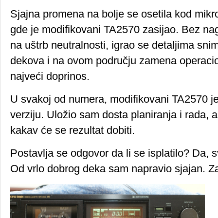
Sjajna promena na bolje se osetila kod mikro
gde je modifikovani TA2570 zasijao. Bez na
na uštrb neutralnosti, igrao se detaljima sni
dekova i na ovom području zamena operacio
najveći doprinos.
U svakoj od numera, modifikovani TA2570 j
verziju. Uložio sam dosta planiranja i rada,
kakav će se rezultat dobiti.
Postavlja se odgovor da li se isplatilo? Da,
Od vrlo dobrog deka sam napravio sjajan. 