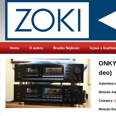
Home
O autoru
Branko Nojkovic
Izjava o kvalitet
ONKYO
deo)
Submitted o
Website Ad
Category:
A
Website Rat