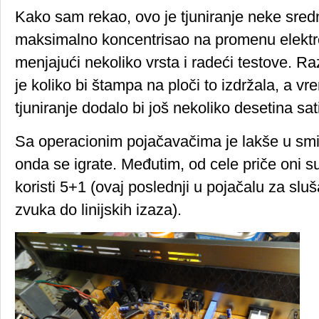
Kako sam rekao, ovo je tjuniranje neke sredn
maksimalno koncentrisao na promenu elektro
menjajući nekoliko vrsta i radeći testove. Ra
je koliko bi štampa na ploči to izdržala, a v
tjuniranje dodalo bi još nekoliko desetina sa
Sa operacionim pojačavačima je lakše u smis
onda se igrate. Međutim, od cele priče oni su
koristi 5+1 (ovaj poslednji u pojačalu za sluša
zvuka do linijskih izaza).