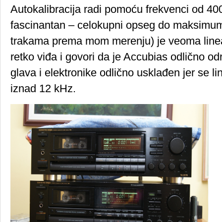
Autokalibracija radi pomoću frekvenci od 400 
fascinantan – celokupni opseg do maksimu
trakama prema mom merenju) je veoma linea
retko viđa i govori da je Accubias odlično od
glava i elektronike odlično usklađen jer se li
iznad 12 kHz.