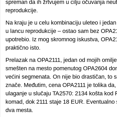
spreman da ih žrtvujem u cilju očuvanja neutr
reprodukcije.
Na kraju je u celu kombinaciju uleteo i jeda
u lancu reprodukcije – ostao sam bez OPA2
upotrebio. Iz mog skromnog iskustva, OPA2
praktično isto.
Prelazak na OPA2111, jedan od mojih omilje
smešten na mesto pomenutog OPA2604 done
većini segmenata. On nije bio drastičan, to s
znače. Međutim, cena OPA2111 je tolika da,
ulaganje u slučaju TA2570: 2134 košta kod 
komad, dok 2111 staje 18 EUR. Eventualno se
dva mesta.