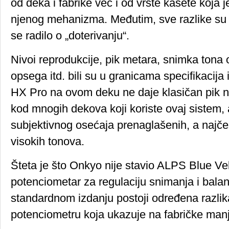
od deka i fabrike već i od vrste kasete koja j
njenog mehanizma. Međutim, sve razlike su 
se radilo o „doterivanju“.
Nivoi reprodukcije, pik metara, snimka tona
opsega itd. bili su u granicama specifikacija i
HX Pro na ovom deku ne daje klasičan pik 
kod mnogih dekova koji koriste ovaj sistem, 
subjektivnog osećaja prenaglašenih, a najče
visokih tonova.
Šteta je što Onkyo nije stavio ALPS Blue Velve
potenciometar za regulaciju snimanja i balan
standardnom izdanju postoji određena razlik
potenciometru koja ukazuje na fabričke manj