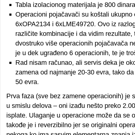
Tabla izolacionog materijala je 800 dinara
Operacioni pojačavači su koštali ukupno 
6xOPA2134 i 6xLME49720. Ovo iz razlog
različite kombinacije i da vidim rezultat
dvostruko više operacionih pojačavača ne
je u dek ugrađeno 6 operacionih, te je tr
Rad nisam računao, ali servis deka je ok
zamena od najmanje 20-30 evra, tako da 
50 evra.
Prva faza (sve bez zamene operacionih) je sk
u smislu delova – oni izađu nešto preko 2.0
isplate. Ulaganje u operacione može da se od
takođe je i reverzibilno jer se originalni oper
nekoga ko ima sasvim elementarna znanja iz