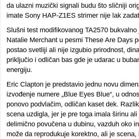
da ulazni muzički signali budu što sličniji or
imate Sony HAP-Z1ES strimer nije lak zadat
Slušni test modifikovanog TA2570 bukvalno j
Natalie Merchant u pesmi These Are Days p
postao svetliji ali nije izgubio prirodnost, di
priključio i odličan bas gde je udarac u bub
energiju.
Eric Clapton je predstavio jednu novu dimenz
izvođenje numere „Blue Eyes Blue“, u odnosu
ponovo podvlačim, odličan kaset dek. Razlika
scena uzdigla, jer je pre toga imala širinu ali j
delimično povučena u dubinu, vazduh oko i
može da reprodukuje korektno, ali je scena, 