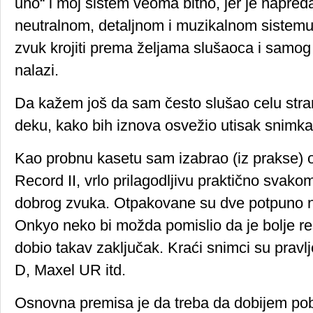
uho“ i moj sistem veoma bitno, jer je napre
neutralnom, detaljnom i muzikalnom sistemu,
zvuk krojiti prema željama slušaoca i samog
nalazi.
Da kažem još da sam često slušao celu stra
deku, kako bih iznova osvežio utisak snimka
Kao probnu kasetu sam izabrao (iz prakse)
Record II, vrlo prilagodljivu praktično svakom
dobrog zvuka. Otpakovane su dve potpuno no
Onkyo neko bi možda pomislio da je bolje re
dobio takav zaključak. Kraći snimci su prav
D, Maxel UR itd.
Osnovna premisa je da treba da dobijem pobo