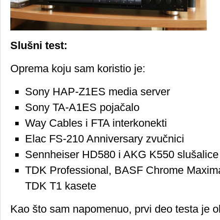
Slušni test:
Oprema koju sam koristio je:
Sony HAP-Z1ES media server
Sony TA-A1ES pojačalo
Way Cables i FTA interkonekti
Elac FS-210 Anniversary zvučnici
Sennheiser HD580 i AKG K550 slušalice
TDK Professional, BASF Chrome Maxima
TDK T1 kasete
Kao što sam napomenuo, prvi deo testa je