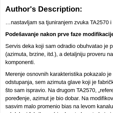
Author's Description:
…nastavljam sa tjuniranjem zvuka TA2570 i
Podešavanje nakon prve faze modifikacij
Servis deka koji sam odradio obuhvatao je 
(azimuta, brzine, itd.), a detaljniju prover
komponenti.
Merenje osnovnih karakteristika pokazalo je 
odstupanja, sem azimuta glave koji je fabri
što sam ispravio. Na drugom TA2570, „refe
poređenje, azimut je bio dobar. Na modifik
sasvim malo promenio bias na levom kanalu,