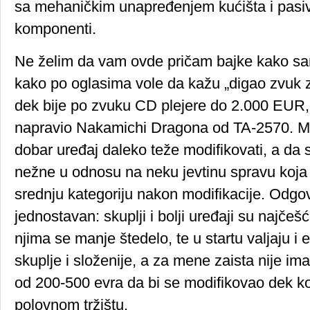
sa mehaničkim unapređenjem kućišta i pasiv
komponenti.
Ne želim da vam ovde pričam bajke kako sam
kako po oglasima vole da kažu „digao zvuk z
dek bije po zvuku CD plejere do 2.000 EUR, a
napravio Nakamichi Dragona od TA-2570. Mo
dobar uređaj daleko teže modifikovati, a da s
nežne u odnosu na neku jevtinu spravu koj
srednju kategoriju nakon modifikacije. Odgo
jednostavan: skuplji i bolji uređaji su najčeš
njima se manje štedelo, te u startu valjaju i
skuplje i složenije, a za mene zaista nije im
od 200-500 evra da bi se modifikovao dek ko
polovnom tržištu.